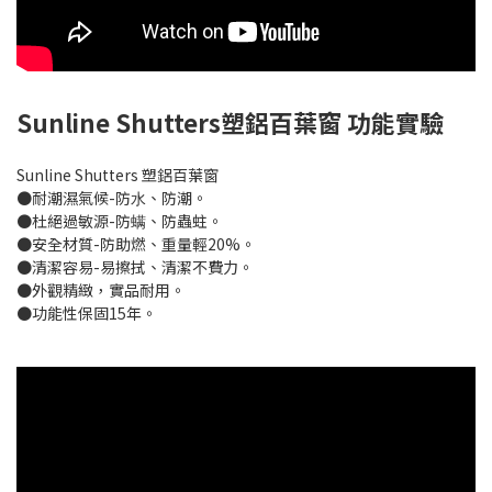
Sunline Shutters塑鋁百葉窗 功能實驗
Sunline Shutters 塑鋁百葉窗
●耐潮濕氣候-防⽔、防潮。
●杜絕過敏源-防螨、防蟲蛀。
●安全材質-防助燃、重量輕20%。
●清潔容易-易擦拭、清潔不費⼒。
●外觀精緻，實品耐⽤。
●功能性保固15年。