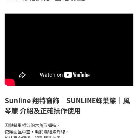
Sunline 翔特窗飾｜SUNLINE蜂巢簾｜⾵
琴簾 介紹及正確操作使⽤
因與蜂巢相似的六⾓形構造，
使簾⾯呈中空，助於隔絕紫外線，