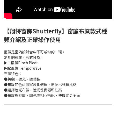
【翔特窗飾Shutterfly】窗簾布簾款式種
類介紹及正確操作使⽤
窗簾是室內設計當中不可或缺的⼀環，
常⾒的布簾，形式分為：
►三摺簾Pinch Pleat
►蛇型簾 Tempo Wave
布簾特⾊：
●美觀、遮光、遮隱私
●布簾花⾊可供客製化選擇，搭配出多種⾵格
●選擇遮光布簾，遮光性與隱私性⾼
●布簾與紗簾、調光簾相互搭配，使機能更全⾯