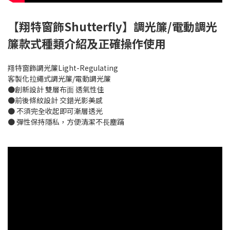
【翔特窗飾Shutterfly】調光簾/電動調光
簾款式種類介紹及正確操作使⽤
翔特窗飾調光簾Light-Regulating
客製化拉繩式調光簾/電動調光簾
●創新設計 雙層布⾯ 透氣性佳
●前後條紋設計 交錯光影美感
● 不須完全收起即可漸層透光
● 彈性保持隱私，⽅便清潔不⻑塵蹣