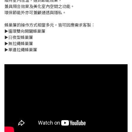
維持室內恆溫，達到節能效果，
兼具隔⾳效果及美化室內空間之功能。
環保節能外亦可兼顧通透與隱私。
蜂巢簾的操作⽅式相當多元，皆可因應需求客製：
►循環雙向開闔蜂巢簾
►⽇夜型蜂巢簾
►無拉繩蜂巢簾
►單邊拉繩蜂巢簾