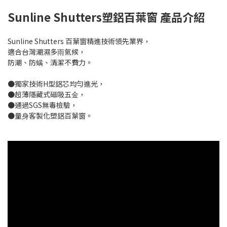
Sunline Shutters塑鋁百葉窗 產品介紹
Sunline Shutters 百葉窗精進技術領先業界，
適合台灣潮濕多⾬氣候，
防潮、防螨、清潔不費⼒。
●獨家技術H型鋁芯均勻進光，
●超薄隱藏式磁吸五⾦，
●通過SGS無毒檢驗，
●量⾝客製化塑鋁百葉窗。