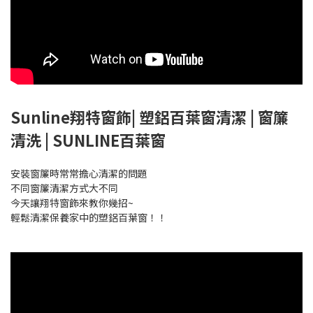
Sunline翔特窗飾| 塑鋁百葉窗清潔 | 窗簾
清洗 | SUNLINE百葉窗
安裝窗簾時常常擔⼼清潔的問題
不同窗簾清潔⽅式⼤不同
今天讓翔特窗飾來教你幾招~
輕鬆清潔保養家中的塑鋁百葉窗！！