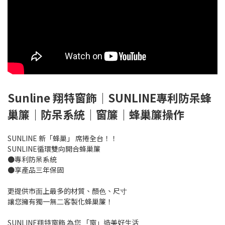
Sunline 翔特窗飾｜SUNLINE專利防呆蜂
巢簾｜防呆系統｜窗簾｜蜂巢簾操作
SUNLINE 新「蜂巢」 席捲全台！！
SUNLINE循環雙向開合蜂巢簾
●專利防呆系統
●享產品三年保固
更提供市⾯上最多的材質、顏⾊、尺⼨
讓您擁有獨⼀無⼆客製化蜂巢簾！
SUNLINE翔特窗飾 為您 「窗」造美好⽣活