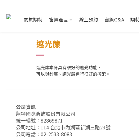
關於翔特
窗簾產品
線上預約
窗簾Q&A
翔
遮光簾
遮光簾本身具有很好的遮光功能，
可以與紗簾、調光簾進行很好的搭配。
公司資訊
翔特國際窗飾股份有限公司
統一編號：82869871
公司地址：114 台北市內湖區新湖三路23號
公司電話：02-2533-8083