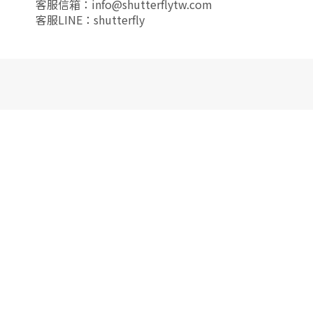
客服信箱：info@shutterflytw.com
客服LINE：shutterfly