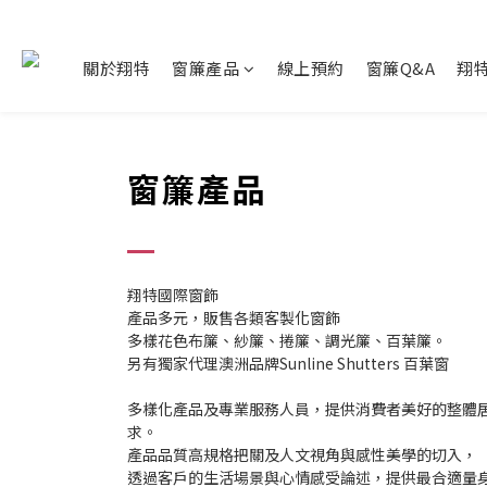
關於翔特
窗簾產品
線上預約
窗簾Q&A
翔
窗簾產品
翔特國際窗飾
產品多元，販售各類客製化窗飾
多樣花色布簾、紗簾、捲簾、調光簾、百葉簾。
另有獨家代理澳洲品牌Sunline Shutters 百葉窗
多樣化產品及專業服務人員，提供消費者美好的整體
求。
產品品質高規格把關及人文視角與感性美學的切入，
透過客戶的生活場景與心情感受論述，提供最合適量