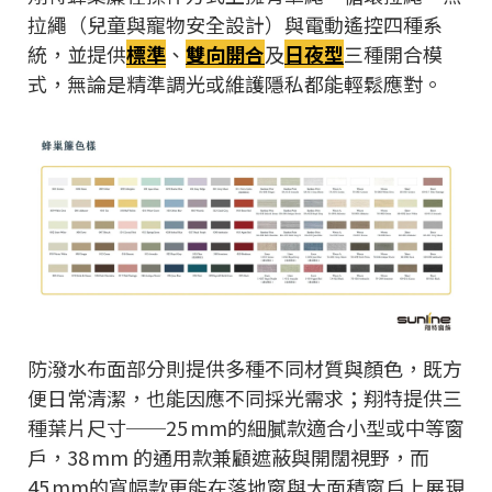
拉繩（兒童與寵物安全設計）與電動遙控四種系
統，並提供
標準
、
雙向開合
及
日夜型
三種開合模
式，無論是精準調光或維護隱私都能輕鬆應對。
防潑水布面部分則提供多種不同材質與顏色，既方
便日常清潔，也能因應不同採光需求；翔特提供三
種葉片尺寸──25 mm的細膩款適合小型或中等窗
戶，38 mm 的通用款兼顧遮蔽與開闊視野，而
45 mm的寬幅款更能在落地窗與大面積窗戶上展現