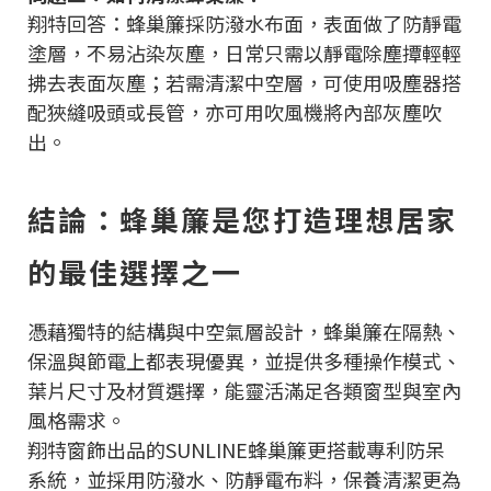
翔特回答：蜂巢簾採防潑水布面，表面做了防靜電
塗層，不易沾染灰塵，日常只需以靜電除塵撢輕輕
拂去表面灰塵；若需清潔中空層，可使用吸塵器搭
配狹縫吸頭或長管，亦可用吹風機將內部灰塵吹
出。
結論：蜂巢簾是您打造理想居家
的最佳選擇之一
憑藉獨特的結構與中空氣層設計，蜂巢簾在隔熱、
保溫與節電上都表現優異，並提供多種操作模式、
葉片尺寸及材質選擇，能靈活滿足各類窗型與室內
風格需求。
翔特窗飾出品的SUNLINE蜂巢簾更搭載專利防呆
系統，並採用防潑水、防靜電布料，保養清潔更為