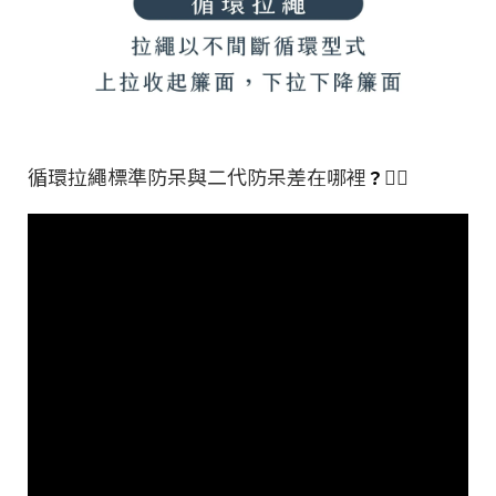
循環拉繩標準防呆與二代防呆差在哪裡
👇🏻
？