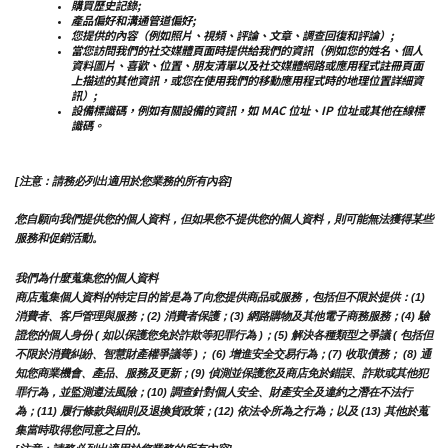
購買歷史記錄;
產品偏好和溝通管道偏好;
您提供的內容（例如照片、視頻、評論、文章、調查回復和評論）;
當您訪問我們的社交媒體頁面時提供給我們的資訊（例如您的姓名、個人
資料圖片、喜歡、位置、朋友清單以及社交媒體網路或應用程式註冊頁面
上描述的其他資訊，或您在使用我們的移動應用程式時的地理位置詳細資
訊）;
設備標識碼，例如有關設備的資訊，如 MAC 位址、IP 位址或其他在線標
識碼。
[注意：請務必列出適用於您業務的所有內容]
您自願向我們提供您的個人資料，但如果您不提供您的個人資料，則可能無法獲得某些
服務和促銷活動。
我們為什麼蒐集您的個人資料
商店蒐集個人資料的特定目的皆是為了向您提供商品或服務，包括但不限於提供：(1) 
消費者、客戶管理與服務；(2) 消費者保護；(3) 網路購物及其他電子商務服務；(4) 驗
證您的個人身份 ( 如以保護您免於詐欺等犯罪行為 )；(5) 解決各種類型之爭議 ( 包括但
不限於消費糾紛、智慧財產權爭議等 )； (6) 增進安全交易行為；(7) 收取債務； (8) 通
知您商業機會、產品、服務及更新；(9) 偵測並保護您及商店免於錯誤、詐欺或其他犯
罪行為，並監測遵法風險；(10) 調查針對個人安全、財產安全及違約之潛在不法行
為；(11) 履行條款與細則及退換貨政策；(12) 依法令所為之行為；以及 (13) 其他於蒐
集當時取得您同意之目的。